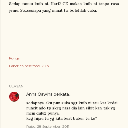
Sedap tauuu kuih ni. Hari2 CK makan kuih ni tanpa rasa
jemu. So..sesiapa yang minat tu, bolehlah cuba.
Kongsi
Label:
chinese food
kuih
ULASAN
Anna Qawina
berkata…
sedapnya..aku pun suka sgt kuih ni tau..kat kedai
runcit ado tp skrg rasa dia lain sikit kan..tak yg
mcm dulu2 punya..
kcg hijau tu yg kita buat bubur tu ke?
Rabu, 28 September, 2011