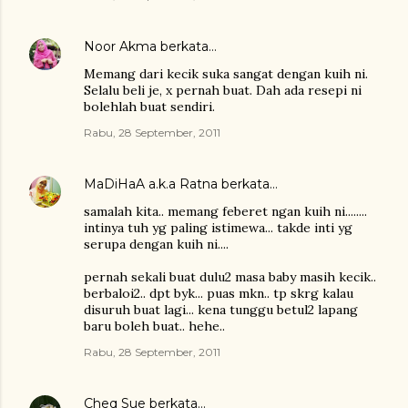
Noor Akma
berkata…
Memang dari kecik suka sangat dengan kuih ni.
Selalu beli je, x pernah buat. Dah ada resepi ni
bolehlah buat sendiri.
Rabu, 28 September, 2011
MaDiHaA a.k.a Ratna
berkata…
samalah kita.. memang feberet ngan kuih ni........
intinya tuh yg paling istimewa... takde inti yg
serupa dengan kuih ni....
pernah sekali buat dulu2 masa baby masih kecik..
berbaloi2.. dpt byk... puas mkn.. tp skrg kalau
disuruh buat lagi... kena tunggu betul2 lapang
baru boleh buat.. hehe..
Rabu, 28 September, 2011
Cheq Sue
berkata…