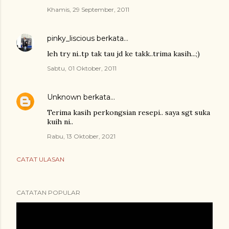
Khamis, 29 September, 2011
pinky_liscious
berkata…
leh try ni..tp tak tau jd ke takk..trima kasih...;)
Sabtu, 01 Oktober, 2011
Unknown
berkata…
Terima kasih perkongsian resepi.. saya sgt suka
kuih ni..
Rabu, 13 Oktober, 2021
CATAT ULASAN
CATATAN POPULAR