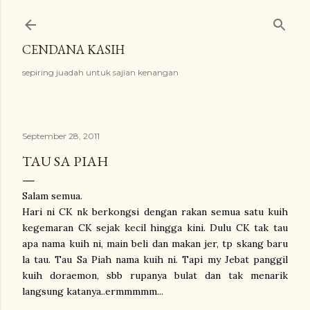
Langkau ke kandungan utama
CENDANA KASIH
sepiring juadah untuk sajian kenangan
September 28, 2011
TAU SA PIAH
Salam semua.
Hari ni CK nk berkongsi dengan rakan semua satu kuih
kegemaran CK sejak kecil hingga kini. Dulu CK tak tau
apa nama kuih ni, main beli dan makan jer, tp skang baru
la tau. Tau Sa Piah nama kuih ni. Tapi my Jebat panggil
kuih doraemon, sbb rupanya bulat dan tak menarik
langsung katanya..ermmmmm...