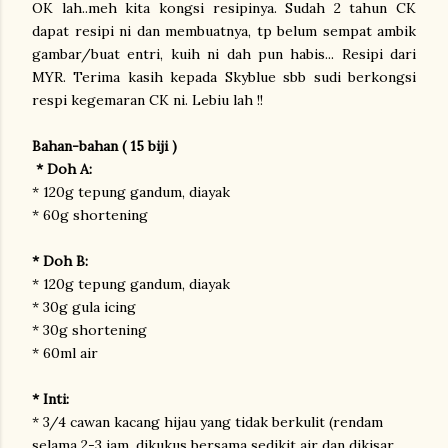
OK lah..meh kita kongsi resipinya. Sudah 2 tahun CK
dapat resipi ni dan membuatnya, tp belum sempat ambik
gambar/buat entri, kuih ni dah pun habis... Resipi dari
MYR. Terima kasih kepada Skyblue sbb sudi berkongsi
respi kegemaran CK ni. Lebiu lah !!
Bahan-bahan ( 15 biji )
* Doh A:
* 120g tepung gandum, diayak
* 60g shortening
* Doh B:
* 120g tepung gandum, diayak
* 30g gula icing
* 30g shortening
* 60ml air
* Inti:
* 3/4 cawan kacang hijau yang tidak berkulit (rendam
selama 2-3 jam, dikukus bersama sedikit air dan dikisar