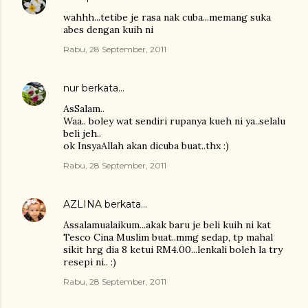
wahhh...tetibe je rasa nak cuba...memang suka
abes dengan kuih ni
Rabu, 28 September, 2011
nur
berkata…
AsSalam..
Waa.. boley wat sendiri rupanya kueh ni ya..selalu
beli jeh..
ok InsyaAllah akan dicuba buat..thx :)
Rabu, 28 September, 2011
AZLINA
berkata…
Assalamualaikum...akak baru je beli kuih ni kat
Tesco Cina Muslim buat..mmg sedap, tp mahal
sikit hrg dia 8 ketui RM4.00...lenkali boleh la try
resepi ni.. :)
Rabu, 28 September, 2011