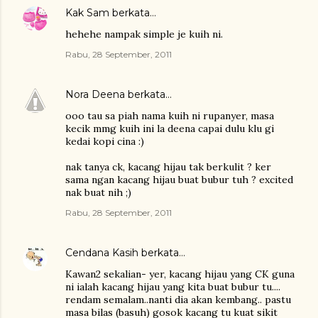
Kak Sam
berkata…
hehehe nampak simple je kuih ni.
Rabu, 28 September, 2011
Nora Deena
berkata…
ooo tau sa piah nama kuih ni rupanyer, masa
kecik mmg kuih ini la deena capai dulu klu gi
kedai kopi cina :)
nak tanya ck, kacang hijau tak berkulit ? ker
sama ngan kacang hijau buat bubur tuh ? excited
nak buat nih ;)
Rabu, 28 September, 2011
Cendana Kasih
berkata…
Kawan2 sekalian- yer, kacang hijau yang CK guna
ni ialah kacang hijau yang kita buat bubur tu....
rendam semalam..nanti dia akan kembang.. pastu
masa bilas (basuh) gosok kacang tu kuat sikit