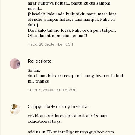
agar kulitnya keluar... pastu kukus sampai
masak..
{biasalah kalau ada kulit sikit..nanti masa kita
blender sampai halus, mana nampak kulit tu
dah..}
Dan..kalo takmo letak kulit oren pun takpe...
Ok..selamat mencuba semua !!!
Rabu, 28 September, 2011
Rai
berkata…
Salam,
dah lama dok cari resipi ni... mmg faveret la kuih
ni... thanks
Khamis, 29 September, 2011
CuppyCakeMommy
berkata…
cekidout our latest promotion of smart
educational toys..
add us in FB at intelligent.toys@yahoo.com