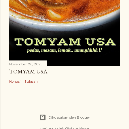
November 06, 2025
TOMYAM USA
Kongsi
1 ulasan
Dikuasakan oleh Blogger
Imej tema oleh
Gintare Marcel