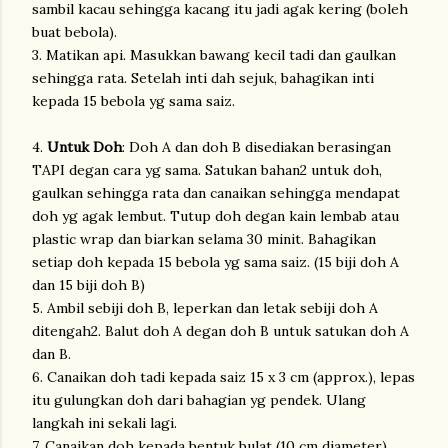
sambil kacau sehingga kacang itu jadi agak kering (boleh
buat bebola).
3. Matikan api. Masukkan bawang kecil tadi dan gaulkan
sehingga rata. Setelah inti dah sejuk, bahagikan inti
kepada 15 bebola yg sama saiz.
4.
Untuk Doh
: Doh A dan doh B disediakan berasingan
TAPI degan cara yg sama. Satukan bahan2 untuk doh,
gaulkan sehingga rata dan canaikan sehingga mendapat
doh yg agak lembut. Tutup doh degan kain lembab atau
plastic wrap dan biarkan selama 30 minit. Bahagikan
setiap doh kepada 15 bebola yg sama saiz. (15 biji doh A
dan 15 biji doh B)
5. Ambil sebiji doh B, leperkan dan letak sebiji doh A
ditengah2. Balut doh A degan doh B untuk satukan doh A
dan B.
6. Canaikan doh tadi kepada saiz 15 x 3 cm (approx.), lepas
itu gulungkan doh dari bahagian yg pendek. Ulang
langkah ini sekali lagi.
7. Canaikan doh kepada bentuk bulat (10 cm diameter),